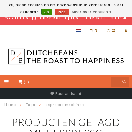
Wij slaan cookies op om onze website te verbeteren. Is dat
akkoord?
Ja
Nee
Meer over cookies »
Waarom stijgt onze koffieprijs.... check het hier!
EUR
(0)
Beste kwaliteit koffiebonen
Home
Tags
espresso machines
PRODUCTEN GETAGD