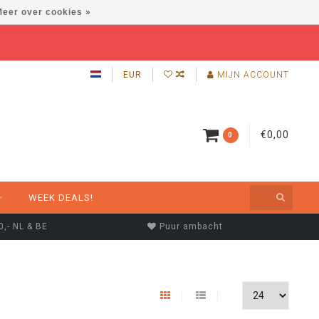
eer over cookies »
EUR
MIJN ACCOUNT
€0,00
0
WEEK DEALS!
0,- NL & BE
Puur ambacht