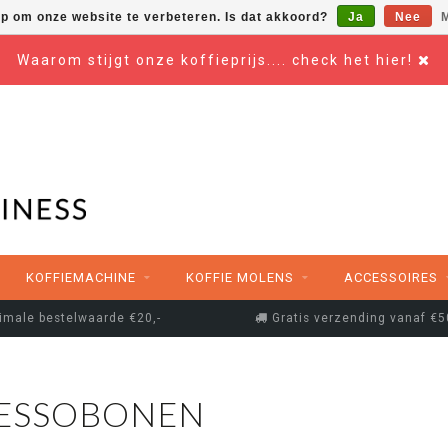
op om onze website te verbeteren. Is dat akkoord?
Ja
Nee
M
Waarom stijgt onze koffieprijs.... check het hier!
KOFFIEMACHINE
KOFFIE MOLENS
ACCESSOIRES
imale bestelwaarde €20,-
Gratis verzending vanaf €5
RESSOBONEN