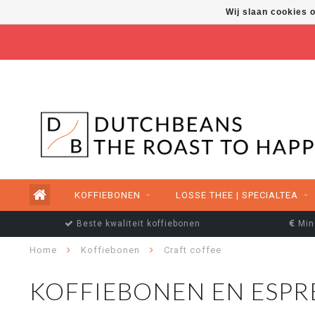
Wij slaan cookies 
FREE SHIPPING ABOVE €50,00
KOFFIEBONEN
LOSSE THEE | SPECIALTEA
Beste kwaliteit koffiebonen
Min
Home
Koffiebonen
Craft coffee
KOFFIEBONEN EN ESP