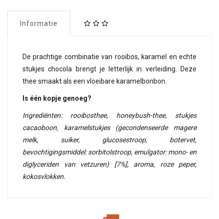
Informatie
De prachtige combinatie van rooibos, karamel en echte
stukjes chocola brengt je letterlijk in verleiding. Deze
thee smaakt als een vloeibare karamelbonbon.
Is één kopje genoeg?
Ingrediënten: rooibosthee, honeybush-thee, stukjes
cacaoboon, karamelstukjes (gecondenseerde magere
melk, suiker, glucosestroop, botervet,
bevochtigingsmiddel: sorbitolstroop, emulgator: mono- en
diglyceriden van vetzuren) [7%], aroma, roze peper,
kokosvlokken.