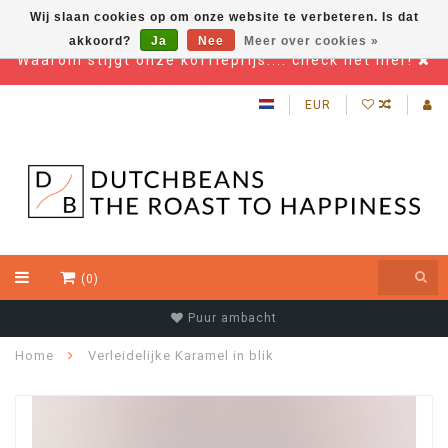
Wij slaan cookies op om onze website te verbeteren. Is dat
akkoord?
Ja
Nee
Meer over cookies »
Waarom stijgt onze koffieprijs.... check het hier!
EUR
(0)
Puur ambacht
Home
Verleidelijke Karamel in blik