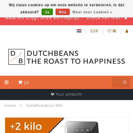
Wij slaan cookies op om onze website te verbeteren. Is dat
akkoord?
Ja
Nee
Meer over cookies »
Waarom stijgt onze koffieprijs.... check het hier!
EUR
(0)
Puur ambacht
Home
CafeRomatica 930