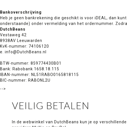
Bankoverschrijving
Heb je geen bankrekening die geschikt is voor iDEAL, dan kunt
onderstaande) onder vermelding van het ordernummer. Zodra j
DutchBeans
Vestaweg 42
8938AV Leeuwarden
KvK-nummer:
74106120
e.
info@DutchBeans.nl
BTW-nummer: 859774430B01
Bank: Rabobank 1658.18.115
IBAN-nummer: NL51RABO0165818115
BIC-nummer: RABONL2U
-->
VEILIG BETALEN
In de webwinkel van DutchBeans kun je op verschillende