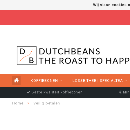
Wij slaan cookies 
FREE SHIPPING ABOVE €50,00
KOFFIEBONEN
LOSSE THEE | SPECIALTEA
Beste kwaliteit koffiebonen
Min
Home
Veilig betalen