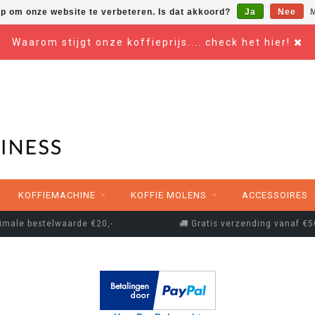
op om onze website te verbeteren. Is dat akkoord?
Ja
Nee
M
Waarom stijgt onze koffieprijs.... check het hier!
KOFFIEMACHINE
KOFFIE MOLENS
ACCESSOIRES
imale bestelwaarde €20,-
Gratis verzending vanaf €5