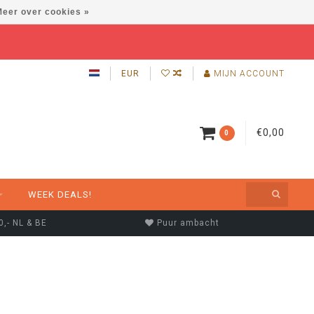
eer over cookies »
EUR
MIJN ACCOUNT
€0,00
0
WEEK DEALS!
0,- NL & BE
Puur ambacht