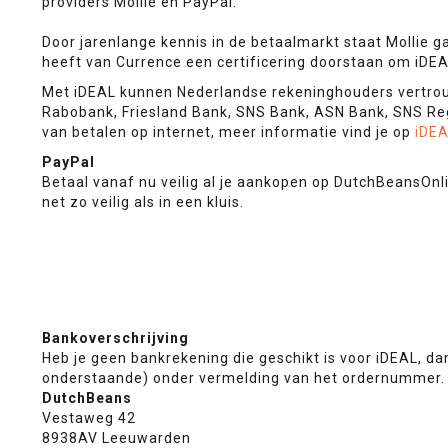
providers Mollie en PayPal.
Door jarenlange kennis in de betaalmarkt staat Mollie ga
heeft van Currence een certificering doorstaan om iDE
Met iDEAL kunnen Nederlandse rekeninghouders vertrouwd
Rabobank, Friesland Bank, SNS Bank, ASN Bank, SNS Reg
van betalen op internet, meer informatie vind je op
iDE
PayPal
Betaal vanaf nu veilig al je aankopen op DutchBeansOnl
net zo veilig als in een kluis.
Bankoverschrijving
Heb je geen bankrekening die geschikt is voor iDEAL, da
onderstaande) onder vermelding van het ordernummer. Zo
DutchBeans
Vestaweg 42
8938AV Leeuwarden