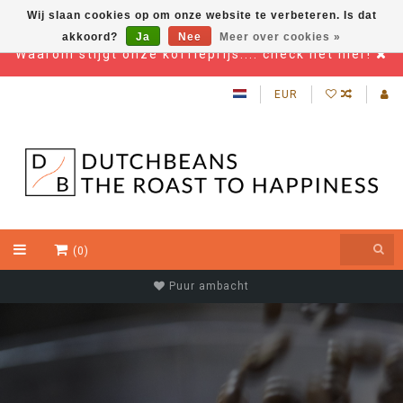
Wij slaan cookies op om onze website te verbeteren. Is dat
akkoord?
Ja
Nee
Meer over cookies »
Waarom stijgt onze koffieprijs.... check het hier!
EUR
(0)
Beste kwaliteit koffiebonen