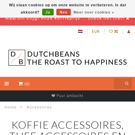
Wij slaan cookies op om onze website te verbeteren. Is dat
akkoord?
Ja
Nee
Meer over cookies »
Waarom stijgt onze koffieprijs.... check het hier!
EUR
(0)
Beste kwaliteit koffiebonen
Home
Accessoires
KOFFIE ACCESSOIRES,