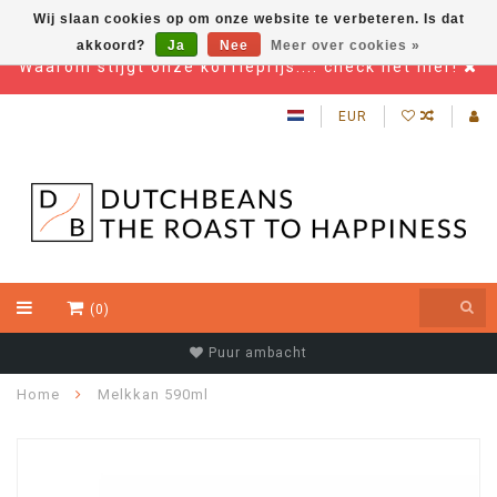
Wij slaan cookies op om onze website te verbeteren. Is dat
akkoord?
Ja
Nee
Meer over cookies »
Waarom stijgt onze koffieprijs.... check het hier!
EUR
(0)
Puur ambacht
Home
Melkkan 590ml