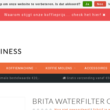
op om onze website te verbeteren. Is dat akkoord?
Ja
Nee
M
Waarom stijgt onze koffieprijs.... check het hier!
KOFFIEMACHINE
KOFFIE MOLENS
ACCESSOIRES
imale bestelwaarde €20,-
Gratis verzending vanaf €5
BRITA WATERFILTER 
Nog niet gewaardeerd
|
Schrijf je 