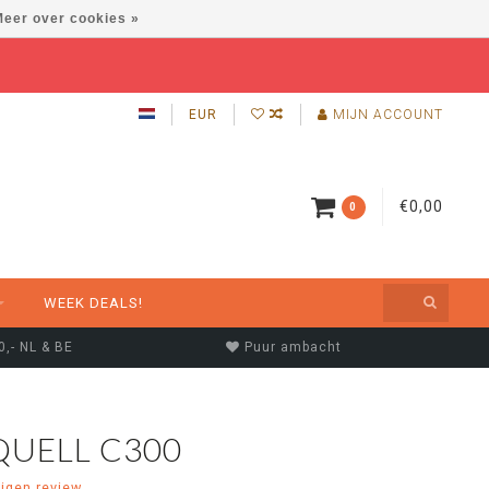
eer over cookies »
EUR
MIJN ACCOUNT
€0,00
0
WEEK DEALS!
0,- NL & BE
Puur ambacht
QUELL C300
eigen review