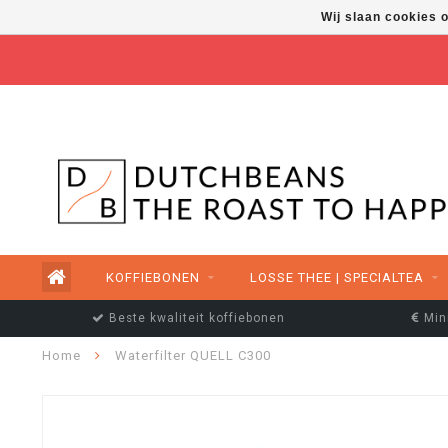
Wij slaan cookies 
FREE SHIPPING ABOVE €50,00
KOFFIEBONEN
LOSSE THEE | SPECIALTEA
Beste kwaliteit koffiebonen
Min
Home
Waterfilter QUELL C300