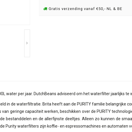
Gratis verzending vanaf €50,- NL & BE
00L water per jaar. DutchBeans adviseerd om het waterfilter jaarlijks te 
ld in de waterfiltratie. Brita heeft aan de PURITY familie belangrijke
 van geringe capaciteit werken, beschikken over de PURITY technologie
e bestanddelen en de allerfijnste deeltjes. Alleen zo kunnen de sma
r de Purity waterfilters zijn koffie- en espressomachines en automaten