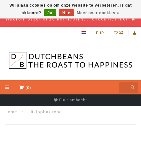
Wij slaan cookies op om onze website te verbeteren. Is dat
akkoord?
Ja
Nee
Meer over cookies »
Waarom stijgt onze koffieprijs.... check het hier!
EUR
(0)
Puur ambacht
Home
Uitklopbak rond