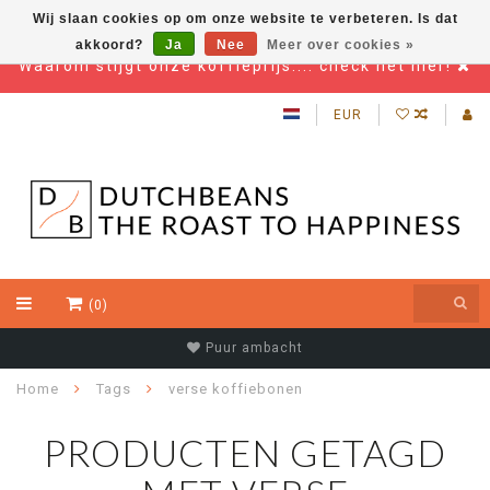
Wij slaan cookies op om onze website te verbeteren. Is dat
akkoord?
Ja
Nee
Meer over cookies »
Waarom stijgt onze koffieprijs.... check het hier!
EUR
(0)
Puur ambacht
Home
Tags
verse koffiebonen
PRODUCTEN GETAGD