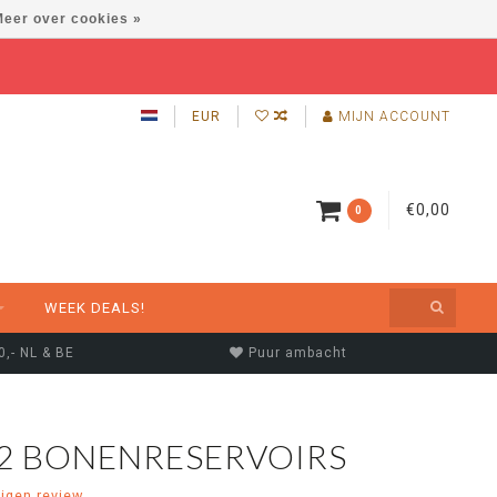
eer over cookies »
EUR
MIJN ACCOUNT
€0,00
0
WEEK DEALS!
0,- NL & BE
Puur ambacht
 2 BONENRESERVOIRS
eigen review