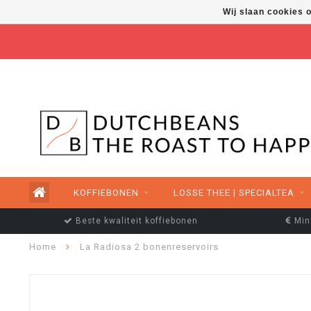
Wij slaan cookies 
FREE SHIPPING ABOVE €50,00
KOFFIEBONEN
LOSSE THEE | SPECIALTEA
Beste kwaliteit koffiebonen
Min
Home
La Radiosa 2 bonenreservoirs