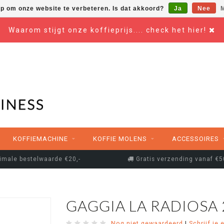
op om onze website te verbeteren. Is dat akkoord?
Ja
Nee
M
Waarom stijgt onze koffieprijs.... check het hier!
KOFFIEMACHINE
KOFFIE MOLENS
ACCESSOIRES
imale bestelwaarde €20,-
Gratis verzending vanaf €5
GAGGIA LA RADIOSA
Nog niet gewaardeerd
|
Schrijf je 