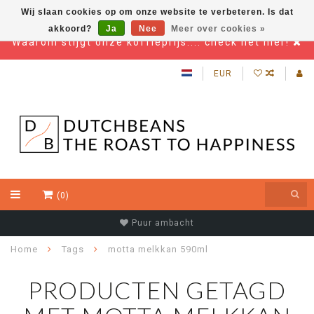
Wij slaan cookies op om onze website te verbeteren. Is dat
akkoord?
Ja
Nee
Meer over cookies »
Waarom stijgt onze koffieprijs.... check het hier!
EUR
(0)
Puur ambacht
Home
Tags
motta melkkan 590ml
PRODUCTEN GETAGD