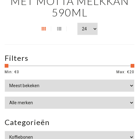
MET MOTTA MELKKAN
590ML
Filters
Min: €
0
Max: €
20
Categorieën