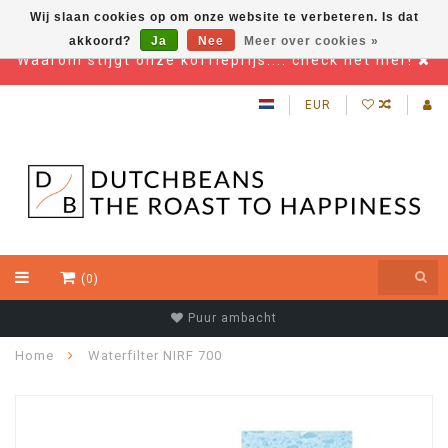
Wij slaan cookies op om onze website te verbeteren. Is dat
akkoord?
Ja
Nee
Meer over cookies »
Waarom stijgt onze koffieprijs.... check het hier!
EUR
(0)
Puur ambacht
Home
Waterfilter NIRF 700