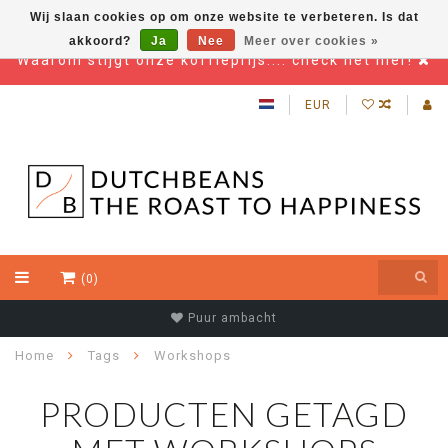
Wij slaan cookies op om onze website te verbeteren. Is dat
akkoord?
Ja
Nee
Meer over cookies »
Waarom stijgt onze koffieprijs.... check het hier!
EUR
(0)
Puur ambacht
Home
Tags
Workshops
PRODUCTEN GETAGD