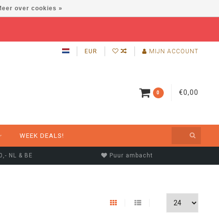
eer over cookies »
EUR
MIJN ACCOUNT
€0,00
0
WEEK DEALS!
0,- NL & BE
Puur ambacht