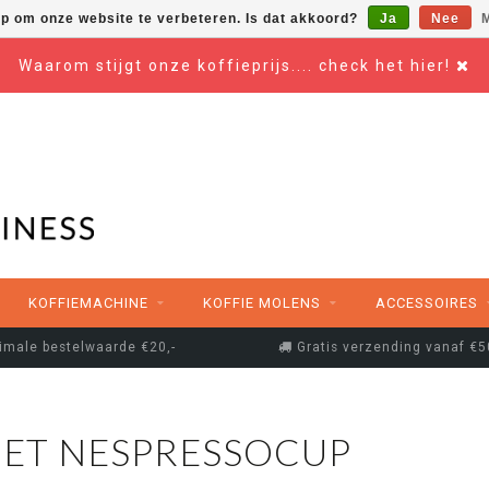
op om onze website te verbeteren. Is dat akkoord?
Ja
Nee
M
Waarom stijgt onze koffieprijs.... check het hier!
KOFFIEMACHINE
KOFFIE MOLENS
ACCESSOIRES
imale bestelwaarde €20,-
Gratis verzending vanaf €5
ET NESPRESSOCUP