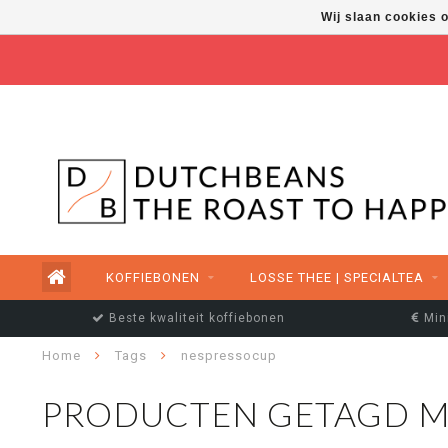
Wij slaan cookies 
FREE SHIPPING ABOVE €50,00
KOFFIEBONEN
LOSSE THEE | SPECIALTEA
Beste kwaliteit koffiebonen
Min
Home
Tags
nespressocup
PRODUCTEN GETAGD M