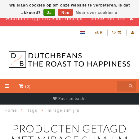
Wij slaan cookies op om onze website te verbeteren. Is dat
akkoord?
Ja
Nee
Meer over cookies »
Waarom stijgt onze koffieprijs.... check het hier!
EUR
(0)
Puur ambacht
Home
Tags
mirage slim jim
PRODUCTEN GETAGD