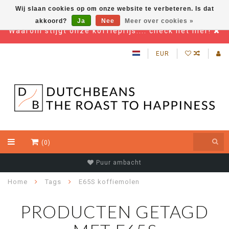
Wij slaan cookies op om onze website te verbeteren. Is dat
akkoord?
Ja
Nee
Meer over cookies »
Waarom stijgt onze koffieprijs.... check het hier!
EUR
(0)
Puur ambacht
Home
Tags
E65S koffiemolen
PRODUCTEN GETAGD