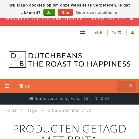
Wij slaan cookies op om onze website te verbeteren. Is dat
akkoord?
Ja
Nee
Meer over cookies »
Waarom stijgt onze koffieprijs.... check het hier!
EUR
(0)
Gratis verzending vanaf €50,- NL & BE
Home
Tags
brita waterfilter c150
PRODUCTEN GETAGD