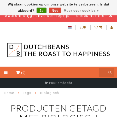
Wij slaan cookies op om onze website te verbeteren. Is dat
akkoord?
Ja
Nee
Meer over cookies »
Waarom stijgt onze koffieprijs.... check het hier!
EUR
(0)
Puur ambacht
Home
Tags
Biologisch
PRODUCTEN GETAGD