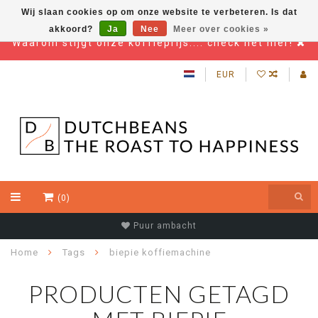
Wij slaan cookies op om onze website te verbeteren. Is dat
akkoord?
Ja
Nee
Meer over cookies »
Waarom stijgt onze koffieprijs.... check het hier!
EUR
(0)
Puur ambacht
Home
Tags
biepie koffiemachine
PRODUCTEN GETAGD