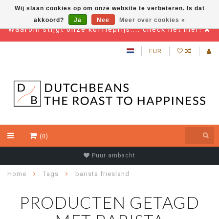
Wij slaan cookies op om onze website te verbeteren. Is dat
akkoord?
Ja
Nee
Meer over cookies »
Waarom stijgt onze koffieprijs.... check het hier!
EUR
(0)
Puur ambacht
Home
Tags
barista friesland
PRODUCTEN GETAGD