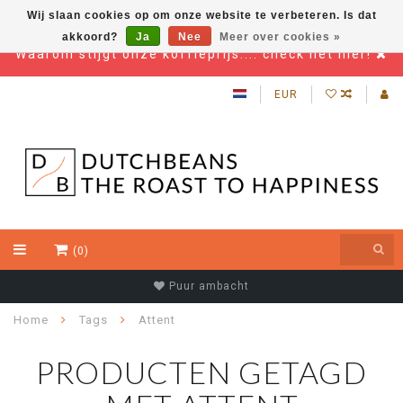
Wij slaan cookies op om onze website te verbeteren. Is dat
akkoord?
Ja
Nee
Meer over cookies »
Waarom stijgt onze koffieprijs.... check het hier!
EUR
(0)
Puur ambacht
Home
Tags
Attent
PRODUCTEN GETAGD