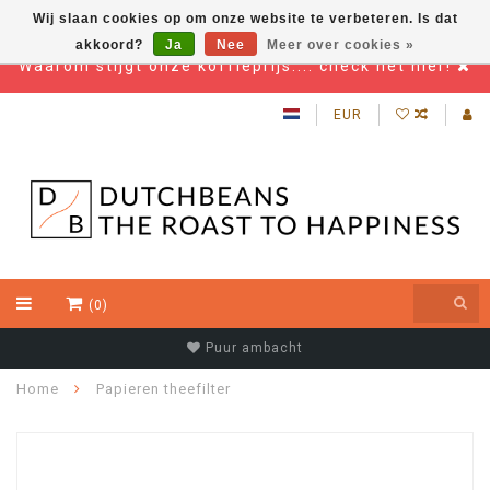
Wij slaan cookies op om onze website te verbeteren. Is dat
akkoord?
Ja
Nee
Meer over cookies »
Waarom stijgt onze koffieprijs.... check het hier!
EUR
(0)
Puur ambacht
Home
Papieren theefilter