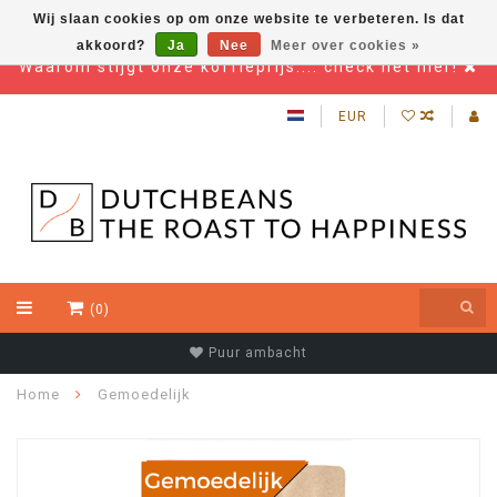
Wij slaan cookies op om onze website te verbeteren. Is dat
akkoord?
Ja
Nee
Meer over cookies »
Waarom stijgt onze koffieprijs.... check het hier!
EUR
(0)
Puur ambacht
Home
Gemoedelijk