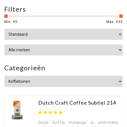
Koop nu een bundel van 3 of 5 kilogram en
Filters
bespaar veel geld!
Min: €
0
Max: €
35
Categorieën
Dutch Craft Coffee Subtiel 214
Deze koffie melange is uitermate