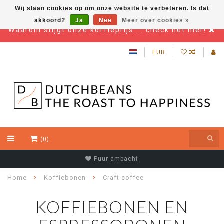
Wij slaan cookies op om onze website te verbeteren. Is dat
akkoord?
Ja
Nee
Meer over cookies »
Waarom stijgt onze koffieprijs.... check het hier!
EUR
(0)
Puur ambacht
Home
Koffiebonen
Craft coffee
KOFFIEBONEN EN