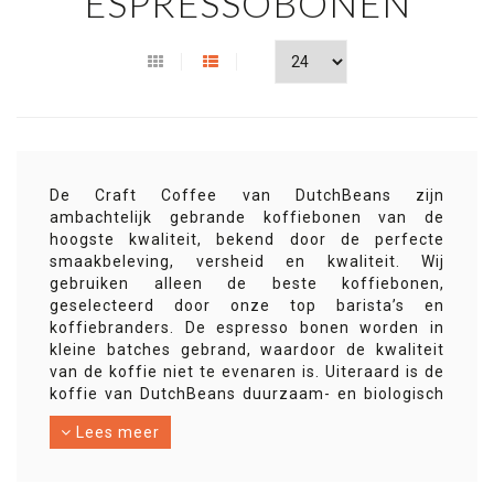
ESPRESSOBONEN
De Craft Coffee van DutchBeans zijn
ambachtelijk gebrande koffiebonen van de
hoogste kwaliteit, bekend door de perfecte
smaakbeleving, versheid en kwaliteit. Wij
gebruiken alleen de beste koffiebonen,
geselecteerd door onze top barista’s en
koffiebranders. De espresso bonen worden in
kleine batches gebrand, waardoor de kwaliteit
van de koffie niet te evenaren is. Uiteraard is de
koffie van DutchBeans duurzaam- en biologisch
geteeld, handgeplukt en energiezuinig gebrand.
Lees meer
Koffie zoals de moderne barista in de horeca het
wenst.