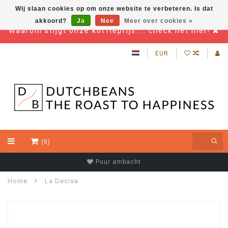
Wij slaan cookies op om onze website te verbeteren. Is dat
akkoord?
Ja
Nee
Meer over cookies »
Waarom stijgt onze koffieprijs.... check het hier!
EUR
(0)
Puur ambacht
Home
La Decisa