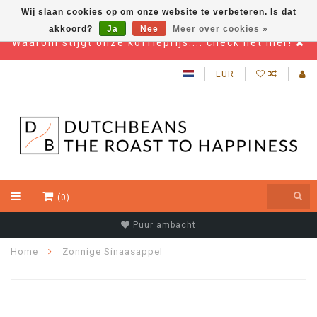
Wij slaan cookies op om onze website te verbeteren. Is dat
akkoord?
Ja
Nee
Meer over cookies »
Waarom stijgt onze koffieprijs.... check het hier!
EUR
(0)
Puur ambacht
Home
Zonnige Sinaasappel