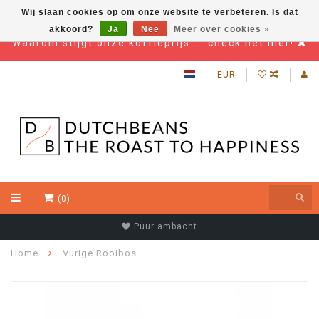
Wij slaan cookies op om onze website te verbeteren. Is dat
akkoord?
Ja
Nee
Meer over cookies »
Waarom stijgt onze koffieprijs.... check het hier!
EUR
(0)
Puur ambacht
Home
Vurige Rooibos