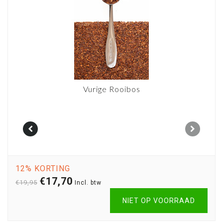
Vurige Rooibos
12% KORTING
€17,70
€19,95
Incl. btw
NIET OP VOORRAAD