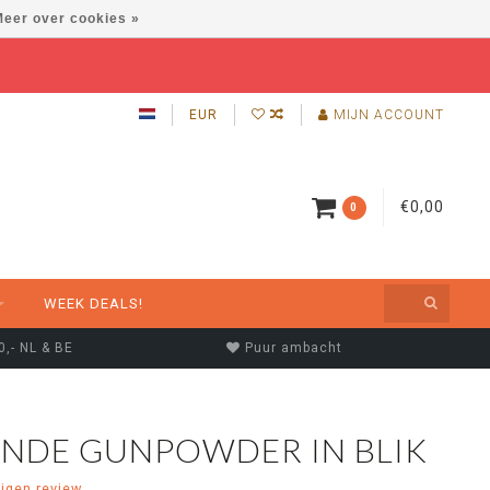
eer over cookies »
EUR
MIJN ACCOUNT
€0,00
0
WEEK DEALS!
0,- NL & BE
Puur ambacht
NDE GUNPOWDER IN BLIK
eigen review