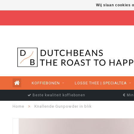
Wij slaan cookies 
FREE SHIPPING ABOVE €50,00
KOFFIEBONEN
LOSSE THEE | SPECIALTEA
Beste kwaliteit koffiebonen
Min
Home
Knallende Gunpowder in blik