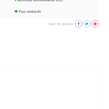
Minimale bestelwaarde €20,-
Puur ambacht
Deel dit product