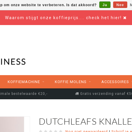
op om onze website te verbeteren. Is dat akkoord?
Ja
Nee
M
Waarom stijgt onze koffieprijs.... check het hier!
KOFFIEMACHINE
KOFFIE MOLENS
ACCESSOIRES
imale bestelwaarde €20,-
Gratis verzending vanaf €5
DUTCHLEAFS KNALLE
Nog niet gewaardeerd
|
Schrijf je 