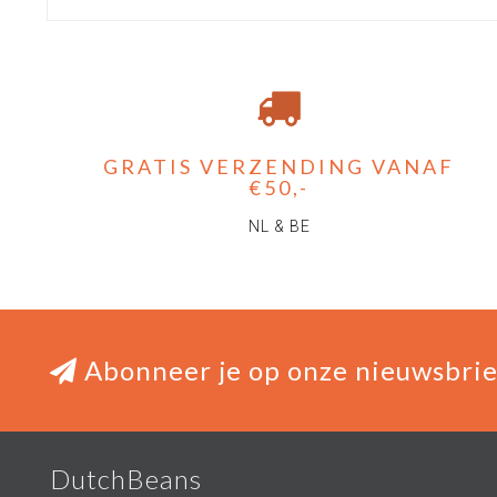
GRATIS VERZENDING VANAF
€50,-
NL & BE
Abonneer je op onze nieuwsbrie
DutchBeans