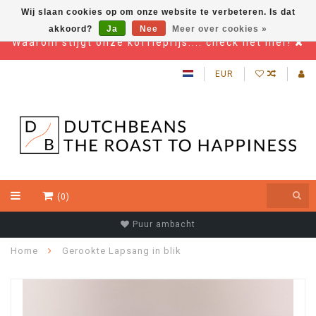
Wij slaan cookies op om onze website te verbeteren. Is dat
akkoord?
Ja
Nee
Meer over cookies »
Waarom stijgt onze koffieprijs.... check het hier!
EUR
(0)
Puur ambacht
Home
Gerookte Lapsang in blik