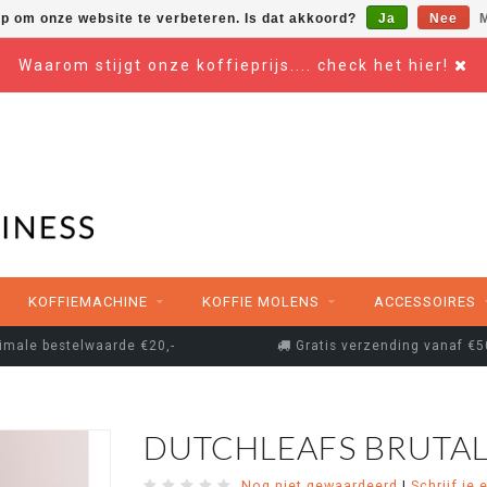
op om onze website te verbeteren. Is dat akkoord?
Ja
Nee
M
Waarom stijgt onze koffieprijs.... check het hier!
KOFFIEMACHINE
KOFFIE MOLENS
ACCESSOIRES
imale bestelwaarde €20,-
Gratis verzending vanaf €5
DUTCHLEAFS BRUTAL
Nog niet gewaardeerd
|
Schrijf je 