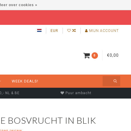
eer over cookies »
EUR
MIJN ACCOUNT
€0,00
0
WEEK DEALS!
0,- NL & BE
Puur ambacht
E BOSVRUCHT IN BLIK
eigen review