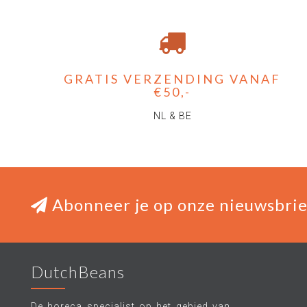
GRATIS VERZENDING VANAF
€50,-
NL & BE
Abonneer je op onze nieuwsbrie
DutchBeans
De horeca specialist op het gebied van