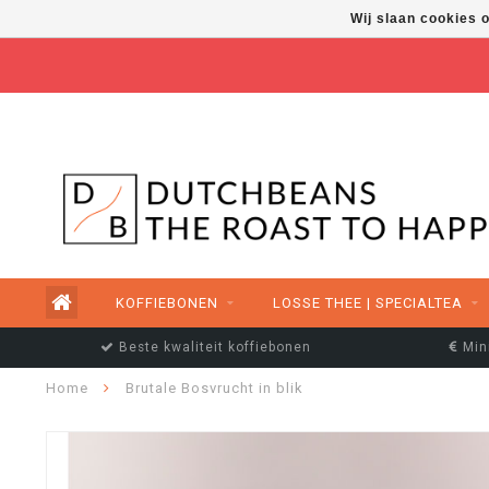
Wij slaan cookies 
FREE SHIPPING ABOVE €50,00
KOFFIEBONEN
LOSSE THEE | SPECIALTEA
Beste kwaliteit koffiebonen
Min
Home
Brutale Bosvrucht in blik