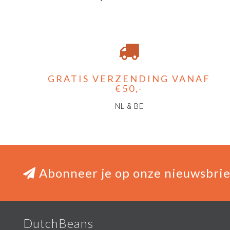
GRATIS VERZENDING VANAF
€50,-
NL & BE
Abonneer je op onze nieuwsbrie
DutchBeans