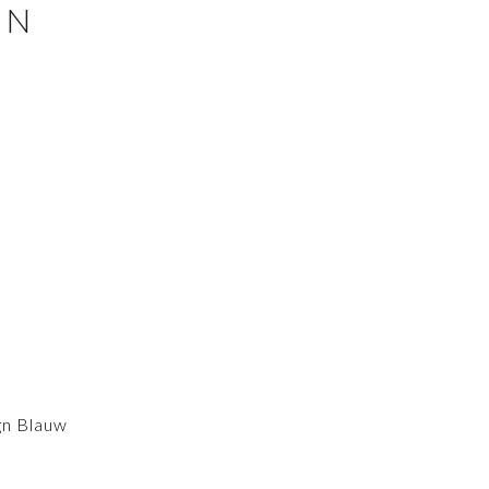
EN
gn Blauw