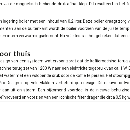
ich via de magnetisch bediende druk aflaat klep. Dit resulteert in het 
 legering boiler met een inhoud van 0.2 liter. Deze boiler draagt zorg
enten aan de buitenkant wordt de boiler voorzien van de juiste temp
j een intern verwarmingselement. Na vele tests is het gebleken dat een
oor thuis
 Design van een systeem wat ervoor zorgt dat de koffiemachine terug 
hine terug zet van 1200 W naar een elektriciteitsgebruik van ca. 1 W.
t het water met een voldoende druk door de koffie te persen. Het stoomp
Pro Design is op vele vlakken verbeterd qua design. Dit nieuwe ontwer
r aan-uit en stoom. Een bijkomend voordeel is de nieuwe behuizing
eïnnoveerd en voorzien van een iconische filter drager die circa 0,5 kg 