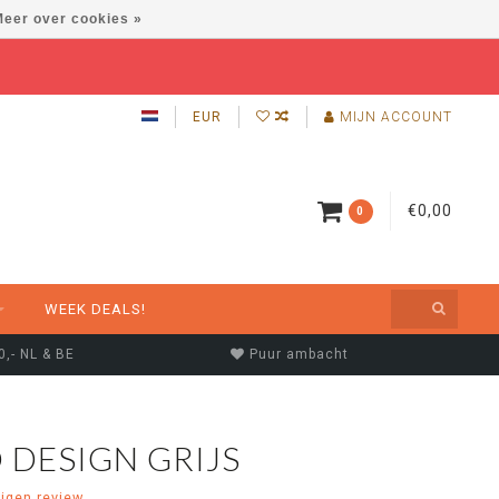
eer over cookies »
EUR
MIJN ACCOUNT
€0,00
0
WEEK DEALS!
0,- NL & BE
Puur ambacht
 DESIGN GRIJS
eigen review