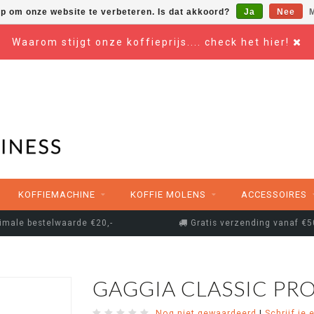
op om onze website te verbeteren. Is dat akkoord?
Ja
Nee
M
Waarom stijgt onze koffieprijs.... check het hier!
KOFFIEMACHINE
KOFFIE MOLENS
ACCESSOIRES
imale bestelwaarde €20,-
Gratis verzending vanaf €5
GAGGIA CLASSIC PRO
Nog niet gewaardeerd
|
Schrijf je 