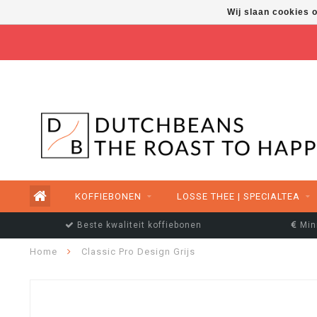
Wij slaan cookies 
FREE SHIPPING ABOVE €50,00
KOFFIEBONEN
LOSSE THEE | SPECIALTEA
Beste kwaliteit koffiebonen
Min
Home
Classic Pro Design Grijs