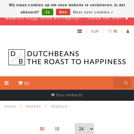
Wij slaan cookies op om onze website te verbeteren. Is dat
akkoord?
Ja
Nee
Meer over cookies »
Waarom stijgt onze koffieprijs.... check het hier!
EUR
(0)
Puur ambacht
Home
Merken
Walküre