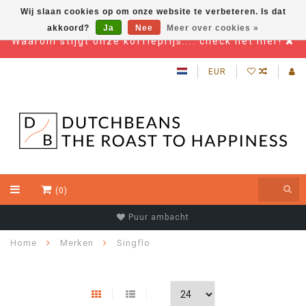
Wij slaan cookies op om onze website te verbeteren. Is dat
akkoord?
Ja
Nee
Meer over cookies »
Waarom stijgt onze koffieprijs.... check het hier!
EUR
(0)
Puur ambacht
Home
Merken
Singflo