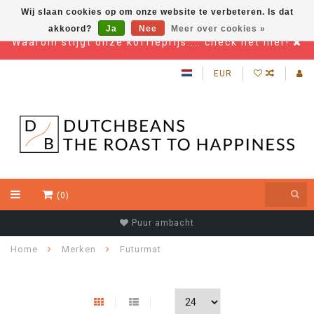
Wij slaan cookies op om onze website te verbeteren. Is dat
akkoord?
Ja
Nee
Meer over cookies »
Waarom stijgt onze koffieprijs.... check het hier!
EUR
(0)
Puur ambacht
Home
Merken
Futurmat