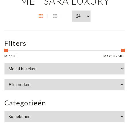
MET SARA LUXURY
Filters
Min: €
0
Max: €
2500
Categorieën