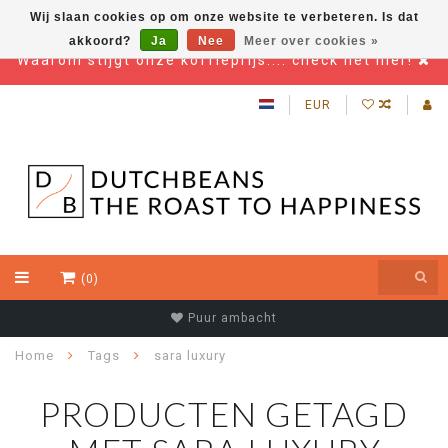
Wij slaan cookies op om onze website te verbeteren. Is dat
akkoord?
Ja
Nee
Meer over cookies »
Waarom stijgt onze koffieprijs.... check het hier!
EUR
(0)
Puur ambacht
Home
Tags
sara luxury
PRODUCTEN GETAGD