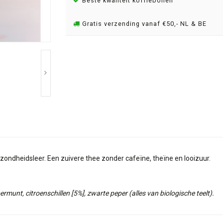
Beste kwaliteit koffiebonen
Gratis verzending vanaf €50,- NL & BE
ondheidsleer. Een zuivere thee zonder cafeïne, theïne en looizuur.
rmunt, citroenschillen [5%], zwarte peper (alles van biologische teelt).