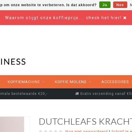
op om onze website te verbeteren. Is dat akkoord?
Ja
Nee
M
Waarom stijgt onze koffieprijs.... check het hier!
KOFFIEMACHINE
KOFFIE MOLENS
ACCESSOIRES
imale bestelwaarde €20,-
Gratis verzending vanaf €5
DUTCHLEAFS KRACHT
Nog niet gewaardeerd
|
Schrijf je 