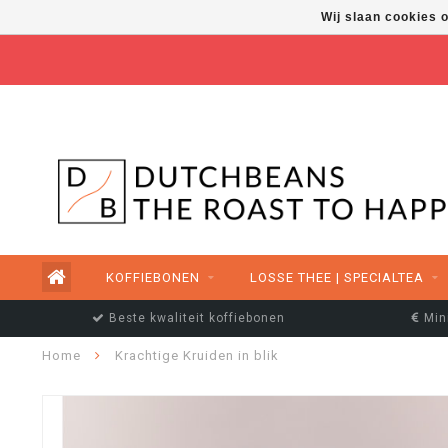
Wij slaan cookies 
FREE SHIPPING ABOVE €50,00
KOFFIEBONEN
LOSSE THEE | SPECIALTEA
Beste kwaliteit koffiebonen
Min
Home
Krachtige Kruiden in blik