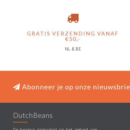
GRATIS VERZENDING VANAF
€50,-
NL & BE
Abonneer je op onze nieuwsbrie
DutchBeans
De horeca specialist op het gebied van