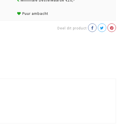
Minimale bestelwaarde €20,-
Puur ambacht
Deel dit product